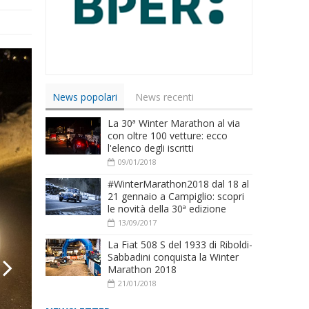
News popolari
News recenti
La 30ª Winter Marathon al via
con oltre 100 vetture: ecco
l'elenco degli iscritti
09/01/2018
#WinterMarathon2018 dal 18 al
21 gennaio a Campiglio: scopri
le novità della 30ª edizione
13/09/2017
La Fiat 508 S del 1933 di Riboldi-
Sabbadini conquista la Winter
Marathon 2018
21/01/2018
ext