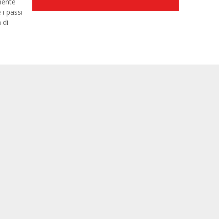
mente
 i passi
 di
la
 il 31
0
a