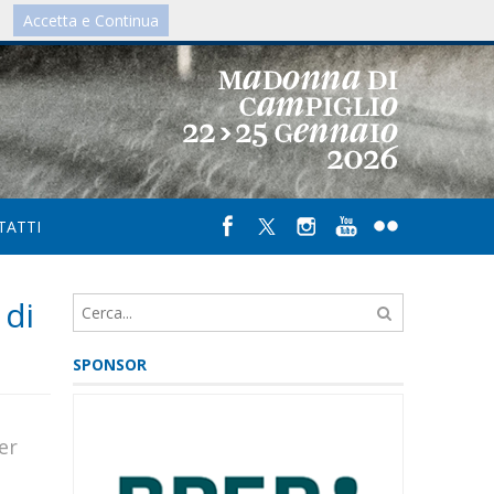
Accetta e Continua
IT
/
UK
TATTI
 di
SPONSOR
er