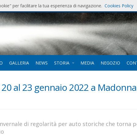
ookie" per facilitare la tua esperienza di navigazione.
Cookies Policy
7
. 12-
EO
GALLERIA
NEWS
STORIA
MEDIA
NEGOZIO
CON
 20 al 23 gennaio 2022 a Madonna
 invernale di regolarità per auto storiche che torna p
io