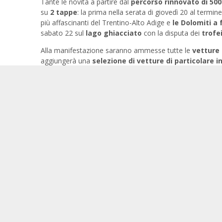
Tante le novità a partire dal
percorso rinnovato di 50
su
2 tappe
: la prima nella serata di giovedì 20 al termin
più affascinanti del Trentino-Alto Adige e
le Dolomiti a 
sabato 22 sul
lago ghiacciato
con la disputa dei
trofe
Alla manifestazione saranno ammesse tutte le
vetture 
aggiungerà una
selezione di vetture di particolare i
cornice all'evento sarà ovviamente Madonna di Campiglio, c
partenza e l'arrivo di entrambe le tappe, i
trofei specia
Le iscrizioni apriranno il prossimo venerdì 1 ottobr
ottobre) e termineranno domenica 19 dicembre.
Restate sintonizzati su
wintermarathon.it
e sui canali soc
della
#WinterMarathon2022
.
© photo Pierpaolo Romano
Condividi questa News: