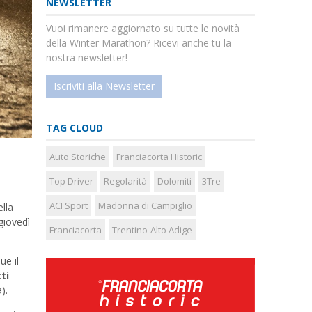
NEWSLETTER
Vuoi rimanere aggiornato su tutte le novità
della Winter Marathon? Ricevi anche tu la
nostra newsletter!
Iscriviti alla Newsletter
TAG CLOUD
Auto Storiche
Franciacorta Historic
Top Driver
Regolarità
Dolomiti
3Tre
ACI Sport
Madonna di Campiglio
lla
giovedì
Franciacorta
Trentino-Alto Adige
ue il
ti
).