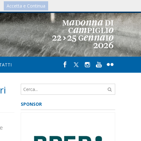
Accetta e Continua
IT
/
UK
TATTI
ri
SPONSOR
he