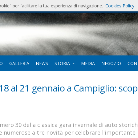
ookie" per facilitare la tua esperienza di navigazione.
Cookies Policy
7
. 12-
EO
GALLERIA
NEWS
STORIA
MEDIA
NEGOZIO
CON
 al 21 gennaio a Campiglio: scop
umero 30 della classica gara invernale di auto storic
e numerose altre novità per celebrare l'importante