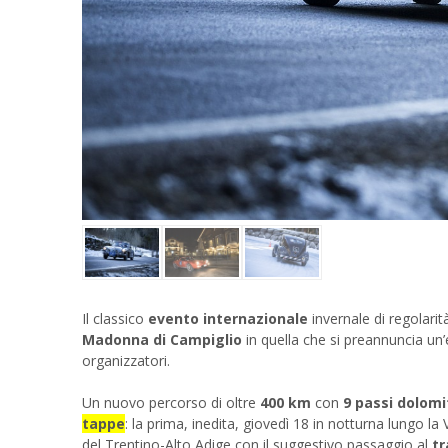
Previous
Il classico
evento internazionale
invernale di regolari
Madonna di Campiglio
in quella che si preannuncia un’e
organizzatori.
Un nuovo percorso di oltre
400 km
con
9 passi dolomit
tappe
: la prima, inedita, giovedì 18 in notturna lungo l
del Trentino-Alto Adige con il suggestivo passaggio al
tr