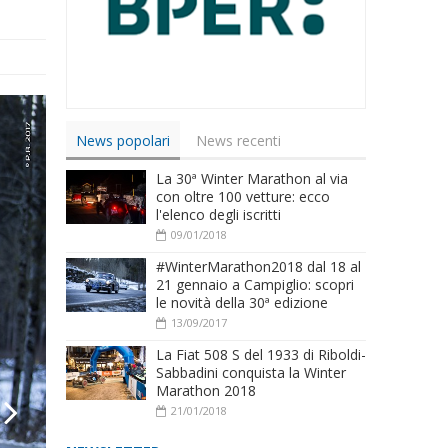
News popolari
News recenti
La 30ª Winter Marathon al via
con oltre 100 vetture: ecco
l'elenco degli iscritti
09/01/2018
#WinterMarathon2018 dal 18 al
21 gennaio a Campiglio: scopri
le novità della 30ª edizione
13/09/2017
La Fiat 508 S del 1933 di Riboldi-
Sabbadini conquista la Winter
Marathon 2018
21/01/2018