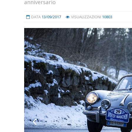
anniversario
DATA
13/09/2017
VISUALIZZAZIONI
10803