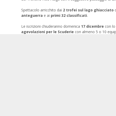
Spettacolo arricchito dai
2 trofei sul lago ghiacciato
d
anteguerra
e ai
primi 32 classificati
.
Le iscrizioni chiuderanno domenica
17 dicembre
con lo 
agevolazioni per le Scuderie
con almeno 5 o 10 equip
Potranno partecipare tutte le vetture costruite
fino al 1
collezionistico
- protagonisti nei rallies degli anni ’70 -
E' possibile iscriversi e seguire l’
evento online
su
winter
tutte le novità e commentare con l’hashtag
#WinterMa
Condividi questa News:
"Winter Marathon 2017 - Il Film" è ora disponi
Winter M
online in versione integrale