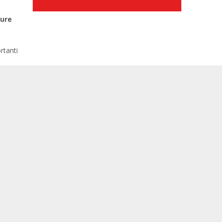
ture
rtanti
e
coprire
0
a