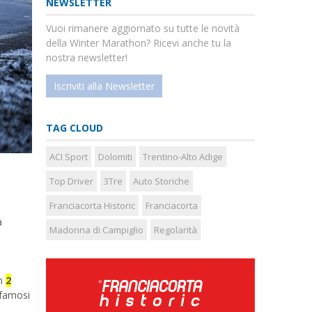
NEWSLETTER
ext
Vuoi rimanere aggiornato su tutte le novità
della Winter Marathon? Ricevi anche tu la
nostra newsletter!
Iscriviti alla Newsletter
TAG CLOUD
ACI Sport
Dolomiti
Trentino-Alto Adige
Top Driver
3Tre
Auto Storiche
Franciacorta Historic
Franciacorta
a
Madonna di Campiglio
Regolarità
in
2
 famosi