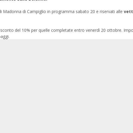
i Madonna di Campiglio in programma sabato 20 e riservati alle
vet
sconto del 10% per quelle completate entro venerdì 20 ottobre. Impo
aggi.
968
oltre a una selezione di modelli di particolare
interesse storico 
 prodotti
entro il 1976
.
marathon.it
e sui canali social di
Facebook
,
Instagram
e
Twitter
per s
rathon2018
.
0
b
bile
arathon e Centro Porsche Brescia di nuovo
insieme sulle Dolomiti