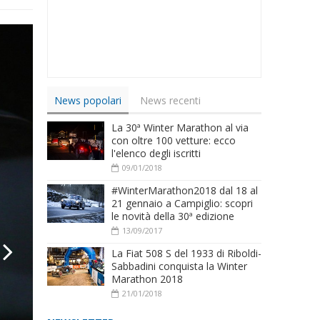
News popolari
News recenti
La 30ª Winter Marathon al via
con oltre 100 vetture: ecco
l'elenco degli iscritti
09/01/2018
#WinterMarathon2018 dal 18 al
21 gennaio a Campiglio: scopri
le novità della 30ª edizione
13/09/2017
La Fiat 508 S del 1933 di Riboldi-
Sabbadini conquista la Winter
Marathon 2018
ext
21/01/2018