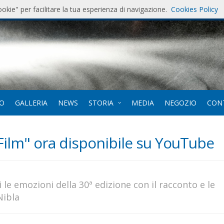
ookie" per facilitare la tua esperienza di navigazione.
Cookies Policy
7
. 12-
EO
GALLERIA
NEWS
STORIA
MEDIA
NEGOZIO
CON
Film" ora disponibile su YouTube
e emozioni della 30ª edizione con il racconto e le
Nibla