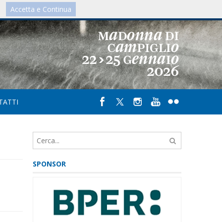
Accetta e Continua
IT
/
UK
TATTI
SPONSOR