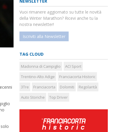
NEWSLETTER
Vuoi rimanere aggiornato su tutte le novità
della Winter Marathon? Ricevi anche tu la
nostra newsletter!
Iscriviti alla Newsletter
TAG CLOUD
Madonna di Campiglio
ACI Sport
Trentino-Alto Adige
Franciacorta Historic
decenni
3Tre
Franciacorta
Dolomiti
Regolarità
Auto Storiche
Top Driver
piglio
nno
 solo